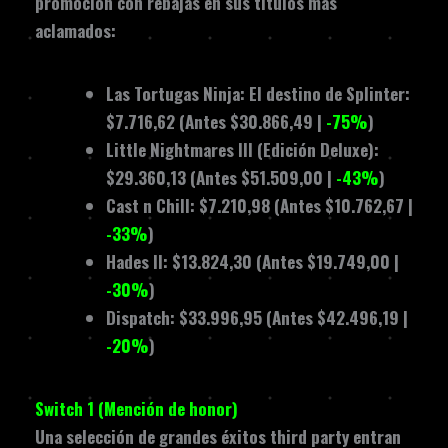
promoción con rebajas en sus títulos más
aclamados:
Las Tortugas Ninja: El destino de Splinter:
$7.716,62 (Antes $30.866,49 |
-75%
)
Little Nightmares III (Edición Deluxe):
$29.360,13 (Antes $51.509,00 |
-43%
)
Cast n Chill: $7.210,98 (Antes $10.762,67 |
-33%
)
Hades II: $13.824,30 (Antes $19.749,00 |
-30%
)
Dispatch: $33.996,95 (Antes $42.496,19 |
-20%
)
Switch 1 (Mención de honor)
Una selección de grandes éxitos third party entran