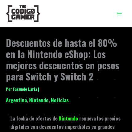
Ir
al
contenido
Descuentos de hasta el 80%
en la Nintendo eShop: Los
mejores descuentos en pesos
para Switch y Switch 2
Por
Facundo Laria
|
Argentina
,
Nintendo
,
Noticias
La fecha de ofertas de
Nintendo
renueva los precios
digitales con descuentos imperdibles en grandes