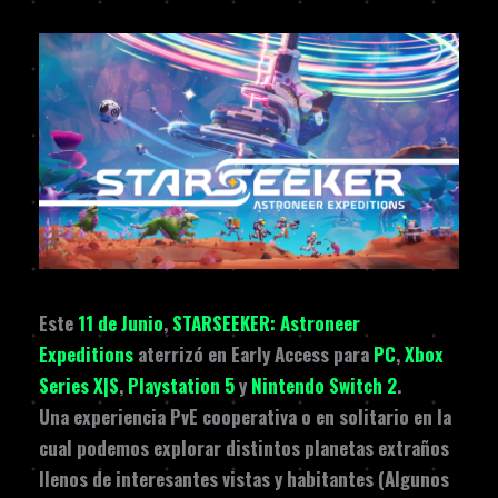
Este
11 de Junio
,
STARSEEKER: Astroneer
Expeditions
aterrizó en Early Access para
PC
,
Xbox
Series X|S
,
Playstation 5
y
Nintendo Switch 2
.
Una experiencia PvE cooperativa o en solitario en la
cual podemos explorar distintos planetas extraños
llenos de interesantes vistas y habitantes (Algunos