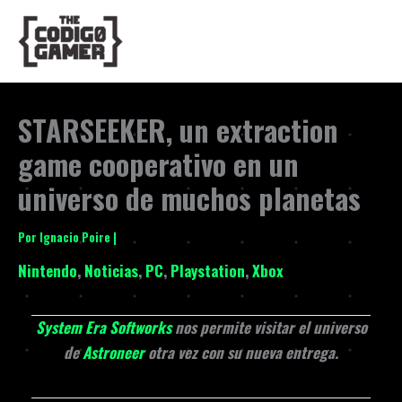
Ir
al
contenido
STARSEEKER, un extraction
game cooperativo en un
universo de muchos planetas
Por
Ignacio Poire
|
Nintendo
,
Noticias
,
PC
,
Playstation
,
Xbox
System Era Softworks
nos permite visitar el universo
de
Astroneer
otra vez con su nueva entrega.