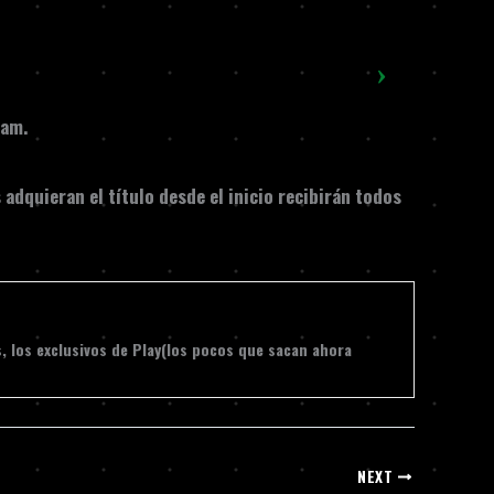
eam
.
adquieran el título desde el inicio recibirán
todos
s, los exclusivos de Play(los pocos que sacan ahora
NEXT