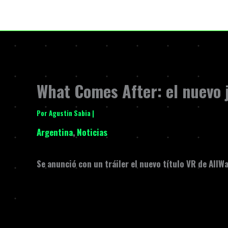
Ir
al
contenido
What Comes After: el nuevo 
Por
Agustin Sabia
|
Argentina
,
Noticias
Se anunció con un tráiler el nuevo título VR de
AllW