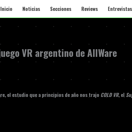
Inicio
Noticias
Secciones
Reviews
Entrevistas
juego VR argentino de AllWare
are
, el estudio que a principios de año nos trajo
COLD VR
, el
Su