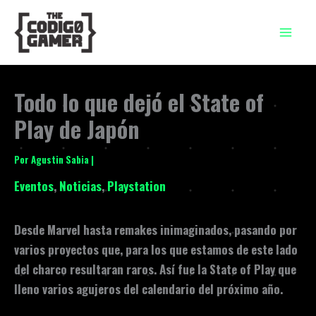
Ir
al
contenido
Todo lo que dejó el State of
Play de Japón
Por
Agustin Sabia
|
Eventos
,
Noticias
,
Playstation
Desde Marvel hasta remakes inimaginados, pasando por
varios proyectos que, para los que estamos de este lado
del charco resultaran raros. Así fue la State of Play que
lleno varios agujeros del calendario del próximo año.