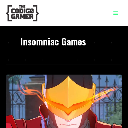
Ir
al
contenido
Insomniac Games