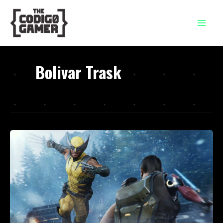
Ir
al
contenido
Bolivar Trask