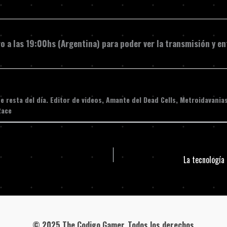
ro a las 19:00hs (Argentina) para poder ver la transmisión y e
 resta del día. Editor de videos, Amante del Dead Cells, Metroidavania
Race
© 2025 The Codigo Gamer. Todos los derechos