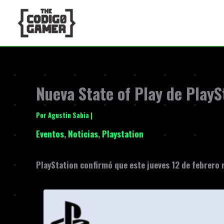
Ir
al
contenido
Nueva State of Play de PlayS
Por
Agustin Sabia
|
Eventos
,
Noticias
,
Playstation
PlayStation
confirmó que este jueves 12 de febrero 