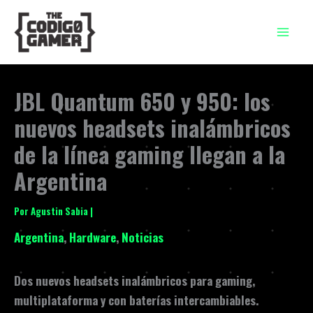
Ir
al
contenido
JBL Quantum 650 y 950: los
nuevos headsets inalámbricos
de la línea gaming llegan a la
Argentina
Por
Agustin Sabia
|
Argentina
,
Hardware
,
Noticias
Dos nuevos headsets inalámbricos para gaming,
multiplataforma y con baterías intercambiables.