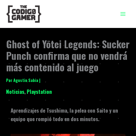
Ir
al
contenido
Ghost of Yōtei Legends: Sucker
Punch confirma que no vendrá
más contenido al juego
Por
Agustin Sabia
|
Noticias
,
Playstation
Aprendizajes de Tsushima, la pelea con Saito y un
equipo que rompió todo en dos minutos.